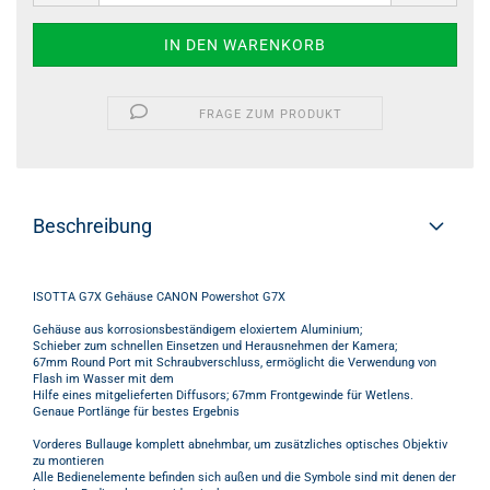
FRAGE ZUM PRODUKT
Beschreibung
ISOTTA G7X Gehäuse CANON Powershot G7X
Gehäuse aus korrosionsbeständigem eloxiertem Aluminium;
Schieber zum schnellen Einsetzen und Herausnehmen der Kamera;
67mm Round Port mit Schraubverschluss, ermöglicht die Verwendung von
Flash im Wasser mit dem
Hilfe eines mitgelieferten Diffusors; 67mm Frontgewinde für Wetlens.
Genaue Portlänge für bestes Ergebnis
Vorderes Bullauge komplett abnehmbar, um zusätzliches optisches Objektiv
zu montieren
Alle Bedienelemente befinden sich außen und die Symbole sind mit denen der