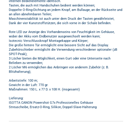
internen Bedienelemente identisch.
Tasten, die auch mit Handschuhen bedient werden können;
Doppelte O-Ring-Dichtung an jedem Knopf, am Bullauge, an der Rückseite und
an allen abnehmbaren Teilen;
Maschinenstabilität ist auch unter dem Druck der Tasten gewährleistet,
Dank der vier Kunststoffstützen, die sich vorne in der Schale befinden.
Rote LED zur Anzeige des Vorhandenseins von Feuchtigkeit im Gehäuse,
wobei der Akku vom Endbenutzer ausgewechselt werden kann;
Isotecnic Verschlussknopf Montagekappe und Körper;
Die große hintere Tür ermöglicht eine bessere Sicht auf das Display.
Zubehörschieber ermöglicht die Verwendung verschiedener optionaler (zB
SPOT-Peak);
3 Löcher bieten die Möglichkeit, einen Gurt oder eine Unterseite nach
Belieben zu verwenden;
2 Löcher M6 ermöglichen das Anbringen von anderem Zubehör (z. B.
Blitzhalterung);
Arbeitstiefe: 100 m;
Gewicht in der Luft: 770 gr.
Maßnahmen: 150 L. x 77 D. x 108 H. (insgesamt)
Lieferung:
ISOTTA CANON Powershot G7x Professionelles Gehäuse
Streuscheibe, Ersatz-O-Ring, Silikon, Doppel-Slave-Halterung