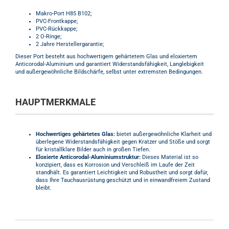
Makro-Port H85 B102;
PVC-Frontkappe;
PVC-Rückkappe;
2 O-Ringe;
2 Jahre Herstellergarantie;
Dieser Port besteht aus hochwertigem gehärtetem Glas und eloxiertem
Anticorodal-Aluminium und garantiert Widerstandsfähigkeit, Langlebigkeit
und außergewöhnliche Bildschärfe, selbst unter extremsten Bedingungen.
HAUPTMERKMALE
Hochwertiges gehärtetes Glas:
bietet außergewöhnliche Klarheit und
überlegene Widerstandsfähigkeit gegen Kratzer und Stöße und sorgt
für kristallklare Bilder auch in großen Tiefen.
Eloxierte Anticorodal-Aluminiumstruktur:
Dieses Material ist so
konzipiert, dass es Korrosion und Verschleiß im Laufe der Zeit
standhält. Es garantiert Leichtigkeit und Robustheit und sorgt dafür,
dass Ihre Tauchausrüstung geschützt und in einwandfreiem Zustand
bleibt.