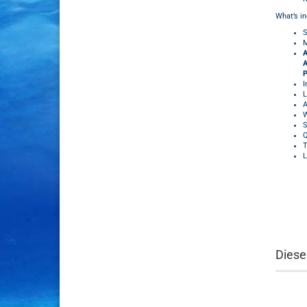
What’s i
S
M
A
A
P
I
L
A
W
S
Q
T
L
Diese