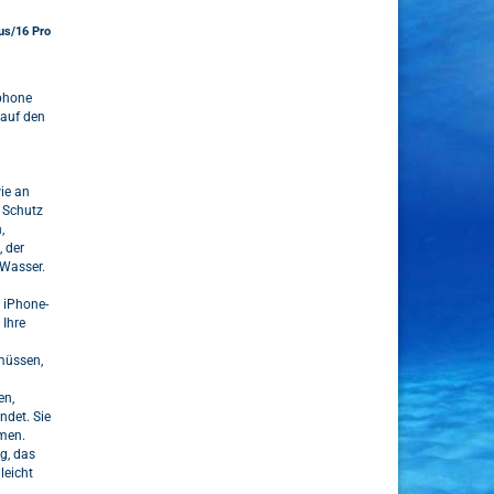
us/16 Pro
tphone
 auf den
ie an
 Schutz
,
 der
 Wasser.
 iPhone-
 Ihre
müssen,
en,
ndet. Sie
hmen.
g, das
leicht