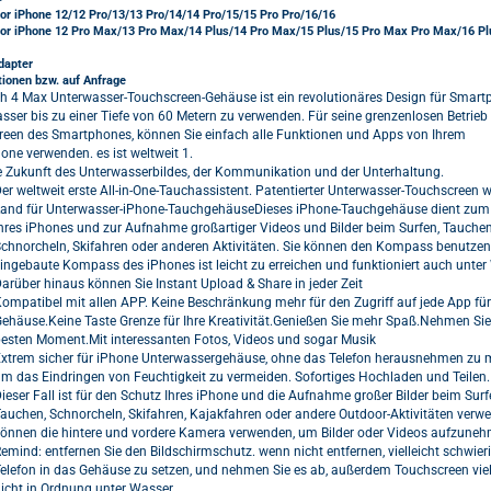
for iPhone 12/12 Pro/13/13 Pro/14/14 Pro/15/15 Pro Pro/16/16
for iPhone 12 Pro Max/13 Pro Max/14 Plus/14 Pro Max/15 Plus/15 Pro Max Pro Max/16 Pl
dapter
tionen bzw. auf Anfrage
 4 Max Unterwasser-Touchscreen-Gehäuse ist ein revolutionäres Design für Smar
sser bis zu einer Tiefe von 60 Metern zu verwenden. Für seine grenzenlosen Betrieb
een des Smartphones, können Sie einfach alle Funktionen und Apps von Ihrem
one verwenden. es ist
weltweit 1.
ie Zukunft des Unterwasserbildes, der Kommunikation und der Unterhaltung.
er weltweit erste All-in-One-Tauchassistent. Patentierter Unterwasser-Touchscreen w
and für Unterwasser-iPhone-TauchgehäuseDieses iPhone-Tauchgehäuse dient zum
hres iPhones und zur Aufnahme großartiger Videos und Bilder beim Surfen, Tauchen
chnorcheln, Skifahren oder anderen Aktivitäten. Sie können den Kompass benutzen,
ingebaute Kompass des iPhones ist leicht zu erreichen und funktioniert auch unter
arüber hinaus können Sie Instant Upload & Share in jeder Zeit
ompatibel mit allen APP. Keine Beschränkung mehr für den Zugriff auf jede App für
ehäuse.Keine Taste Grenze für Ihre Kreativität.Genießen Sie mehr Spaß.Nehmen Sie
esten Moment.Mit interessanten Fotos, Videos und sogar Musik
xtrem sicher für iPhone Unterwassergehäuse, ohne das Telefon herausnehmen zu 
m das Eindringen von Feuchtigkeit zu vermeiden. Sofortiges Hochladen und Teilen.
ieser Fall ist für den Schutz Ihres iPhone und die Aufnahme großer Bilder beim Surf
auchen, Schnorcheln, Skifahren, Kajakfahren oder andere Outdoor-Aktivitäten verwe
önnen die hintere und vordere Kamera verwenden, um Bilder oder Videos aufzune
emind: entfernen Sie den Bildschirmschutz. wenn nicht entfernen, vielleicht schwieri
elefon in das Gehäuse zu setzen, und nehmen Sie es ab, außerdem Touchscreen viel
icht in Ordnung unter Wasser.