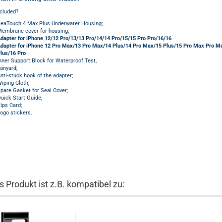
ncluded?
eaTouch 4 Max Plus Underwater Housing;
embrane cover for housing;
dapter for iPhone 12/12 Pro/13/13 Pro/14/14 Pro/15/15 Pro Pro/16/16
dapter for iPhone 12 Pro Max/13 Pro Max/14 Plus/14 Pro Max/15 Plus/15 Pro Max Pro M
lus/16 Pro
nner Support Block for Waterproof Test,
anyard;
nti-stuck hook of the adapter;
iping Cloth;
pare Gasket for Seal Cover;
uick Start Guide,
ips Card;
ogo stickers.
s Produkt ist z.B. kompatibel zu: