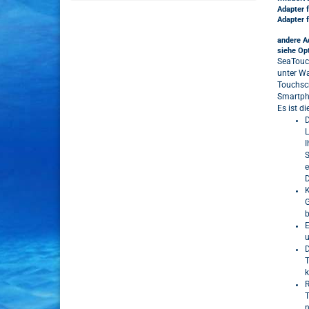
Adapter 
Adapter 
andere A
siehe Op
SeaTouch
unter Wa
Touchscr
Smartph
Es ist d
D
L
I
S
e
D
K
G
b
E
u
D
T
k
R
T
n