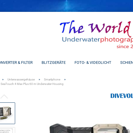
Spra
NVERTER & FILTER
BLITZGERÄTE
FOTO- & VIDEOLICHT
SCHIE
»
»
»
Unterwassergehäuse
Smartphone
SeaTouch 4 Max Plus 60 m Underwater Housing