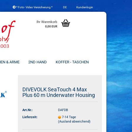
* Foto- Video Versicherung *
DE
Kundenlogin
che auswählen
Ihr Warenkorb
0,00 EUR
NEN & ARME
2ND HAND
KOFFER - TASCHEN
Konto erstellen
DIVEVOLK SeaTouch 4 Max
Plus 60 m Underwater Housing
Passwort vergessen?
Art.Nr.:
DAFDB
Lieferzeit:
7-14 Tage
(Ausland abweichend)