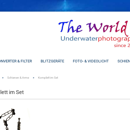
Spra
NVERTER & FILTER
BLITZGERÄTE
FOTO- & VIDEOLICHT
SCHIE
»
»
Schienen & Arme
Komplett im Set
ett im Set