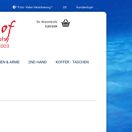
* Foto- Video Versicherung *
DE
Kundenlogin
che auswählen
Ihr Warenkorb
0,00 EUR
NEN & ARME
2ND HAND
KOFFER - TASCHEN
Konto erstellen
Passwort vergessen?