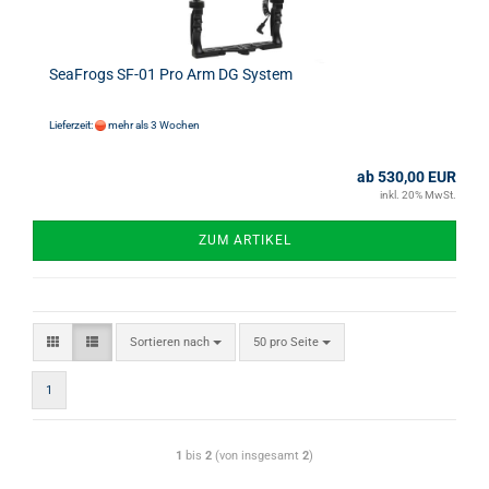
SeaFrogs SF-01 Pro Arm DG System
Lieferzeit:
mehr als 3 Wochen
ab 530,00 EUR
inkl. 20% MwSt.
ZUM ARTIKEL
Sortieren nach
50 pro Seite
1
1
bis
2
(von insgesamt
2
)