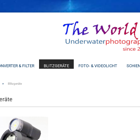
Spra
NVERTER & FILTER
BLITZGERÄTE
FOTO- & VIDEOLICHT
SCHIE
»
Blitzgeräte
geräte