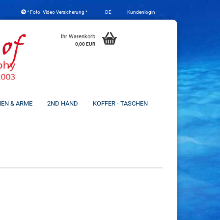
* Foto- Video Versicherung *
DE
Kundenlogin
che auswählen
Ihr Warenkorb
0,00 EUR
NEN & ARME
2ND HAND
KOFFER - TASCHEN
Konto erstellen
Passwort vergessen?