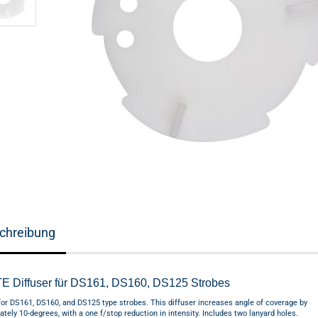
chreibung
TE Diffuser für DS161, DS160, DS125 Strobes
for DS161, DS160, and DS125 type strobes. This diffuser increases angle of coverage by
tely 10-degrees, with a one f/stop reduction in intensity. Includes two lanyard holes.