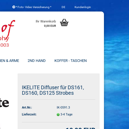
* Foto- Video Versicherung *
DE
Kundenlogin
che auswählen
Ihr Warenkorb
0,00 EUR
NEN & ARME
2ND HAND
KOFFER - TASCHEN
Konto erstellen
IKELITE Diffuser für DS161,
DS160, DS125 Strobes
Passwort vergessen?
Art.Nr.:
IK-0591.3
Lieferzeit:
3-4 Tage