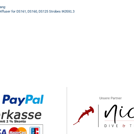
ang:
Diffuser for DS161, DS160, DS125 Strobes
IK0591.3
Unsere Partner