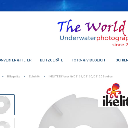
Spra
NVERTER & FILTER
BLITZGERÄTE
FOTO- & VIDEOLICHT
SCHIE
»
»
»
Blitzgeräte
Zubehör
IKELITE Diffuser für DS161, DS160, DS125 Strobes