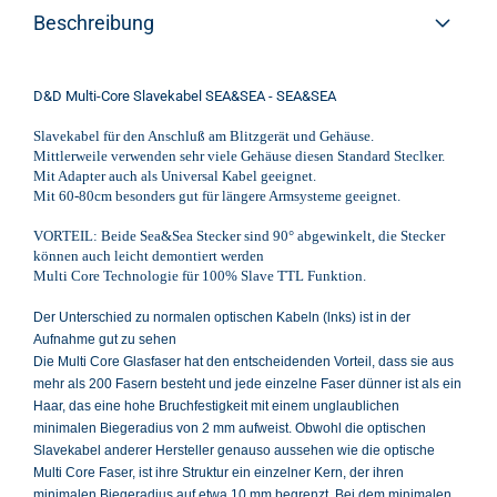
Beschreibung
D&D Multi-Core Slavekabel SEA&SEA - SEA&SEA
Slavekabel für den Anschluß am Blitzgerät und Gehäuse.
Mittlerweile verwenden sehr viele Gehäuse diesen Standard Steclker.
Mit Adapter auch als Universal Kabel geeignet.
Mit 60-80cm besonders gut für längere Armsysteme geeignet.
VORTEIL: Beide Sea&Sea Stecker sind 90° abgewinkelt, die Stecker
können auch leicht demontiert werden
Multi Core Technologie für 100% Slave TTL Funktion.
Der Unterschied zu normalen optischen Kabeln (lnks) ist in der
Aufnahme gut zu sehen
Die Multi Core Glasfaser hat den entscheidenden Vorteil, dass sie aus
mehr als 200 Fasern besteht und jede einzelne Faser dünner ist als ein
Haar, das eine hohe Bruchfestigkeit mit einem unglaublichen
minimalen Biegeradius von 2 mm aufweist. Obwohl die optischen
Slavekabel anderer Hersteller genauso aussehen wie die optische
Multi Core Faser, ist ihre Struktur ein einzelner Kern, der ihren
minimalen Biegeradius auf etwa 10 mm begrenzt. Bei dem minimalen