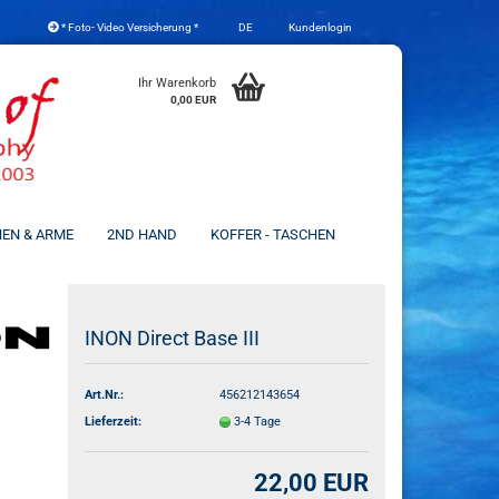
* Foto- Video Versicherung *
DE
Kundenlogin
che auswählen
Ihr Warenkorb
0,00 EUR
NEN & ARME
2ND HAND
KOFFER - TASCHEN
Konto erstellen
INON Direct Base III
Passwort vergessen?
Art.Nr.:
456212143654
Lieferzeit:
3-4 Tage
22,00 EUR