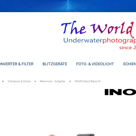
Spra
NVERTER & FILTER
BLITZGERÄTE
FOTO- & VIDEOLICHT
SCHIE
»
»
»
Schienen & Arme
Klemmen - Adapter
INON Direct Base III