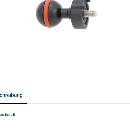
chreibung
ct Base III