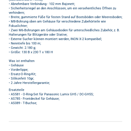
• Abnehmbare Verbindung - 102 mm Bajonett;
• Sicherheitsriegel an den Anschlüssen, um ein versehentliches Öffnen zu
verhindern;
• Breite, gummierte Füße für festen Stand auf Bootsböden oder Meeresboden;
• M8-Bohrung oben am Gehäuse für verschiedene Zubehörteile wie
Fokuslichter;
• Zwei M6-Bohrungen am Gehäuseboden für unterschiedliches Zubehör, z. B.
Halterungen für Blitzgeräte oder Stative;
• Externe Sucher können montiert werden, INON X-2 kompatibel;
• Nenntiefe bis 100 m;
• Gewicht: 2.180 g;
• Größe: 130 B x 230 T x 180 H
Was ist enthalten
• Gehäuse
• Vorderlippe;
• Ersatz-O-Ring-Kit;
• Silikonfett 10gr;
• 2 Jahre Herstellergarantie;
Ersatzteile
• AS581 - O-Ring-Set für Panasonic Lumix GH5 / DC-GH5S;
• AS785 - Frontdeckel für Gehäuse;
• AS089 - T-Buchse;