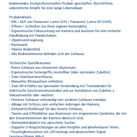
bedienendes, hochprofessionelles Produkt geschaffen. Beschriftete,
unkenntliche Knöpfe für eine lange Lebensdauer.
Produktdetails
• EIN / AUS von Panasonic Lumix GH5 / Panasonic Lumix DC-GH5S;
• Öffnen / Schließen Sie Ihren eigenen Kamerablitz.
• Ergonomische Fokussierung von Kamera und Auslöser für eine einfache
Handhabung mit Handschuhen;
• Objektiventriegelung;
• Rückwand;
• Oberes Bedienfeld;
• Alle Bedienelemente befinden sich am Gehäuse.
Technische Spezifikationen
• Rotes Gehäuse aus eloxiertem Aluminium;
• Ergonomische Seitengriffe, einstellbar (über optionales Zubehör);
• Zwei Glasfaseranschlüsse;
• Manueller Blitzauslöser enthalten;
• Zwei M16-Hallen zur optionalen Verwendung mit Trennwänden für
elektrische Synchronisationskabel und zur Installation von Zubehör, z.
Vakuumventile oder -wächter;
• Hinteres Gehäuse vollständig vom vorderen Gehäuse trennbar;
• Ablage mit Schloss zum einfachen Anbringen der Kamera;
• Einhand-Schließknopf für das hintere Gehäuse;
• Tasten und Zifferblätter aus Aluminium mit eingravierten Symbolen, die mit
den Steuerelementen der Kamera identisch sind.
• Weitwinkelobjektiv mit optischem Sucher;
• Doppelte O-Ring-Dichtungen an allen Knöpfen und abnehmbaren Teilen;
• Feuchtigkeitssensor mit LED-Anzeige und akustischem Signal
(austauschbarer Akku);