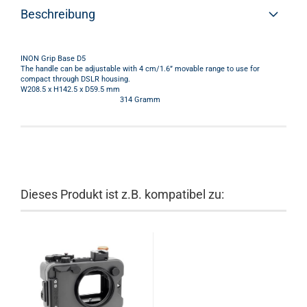
Beschreibung
INON Grip Base D5
The handle can be adjustable with 4 cm/1.6” movable range to use for
compact through DSLR housing.
W208.5 x H142.5 x D59.5 mm
314 Gramm
Dieses Produkt ist z.B. kompatibel zu: