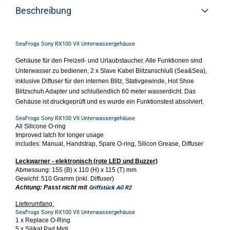
Beschreibung
SeaFrogs Sony RX100 VII Unterwassergehäuse
Gehäuse für den Freizeit- und Urlaubstaucher. Alle Funktionen sind
Unterwasser zu bedienen, 2 x Slave
Kabel Blitzanschluß (Sea&Sea),
inklusive Diffuser für den internen Blitz, Stativgewinde, Hot Shoe
Blitzschuh Adapter und schlußendlich 60 meter wasserdicht. Das
Gehäuse ist druckgeprüft und es wurde ein Funktionstest absolviert.
SeaFrogs Sony RX100 VII Unterwassergehäuse
All Silicone O-ring
Improved latch for longer usage
includes: Manual, Handstrap, Spare O-ring, Silicon Grease, Diffuser
Leckwarner - elektronisch (rote LED und Buzzer)
Abmessung: 155 (B) x 110 (H) x 115 (T) mm
Gewicht: 510 Gramm (inkl. Diffuser)
Achtung: Passt nicht mit
Griffstück AG R2
Lieferumfang:
SeaFrogs Sony RX100 VII Unterwassergehäuse
1 x Replace O-Ring
5 x Silikat Pad Midi