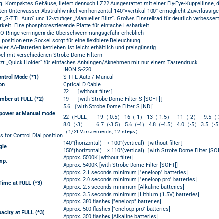
g. Kompaktes Gehäuse, liefert dennoch LZ22 Ausgestattet mit einer Fly-Eye-Kuppellinse, d
ten Unterwasser-Abstrahlwinkel von horizontal 140°×vertikal 100° ermöglicht Zuverlässige
 „S-TTL Auto“ und 12-stufiger „Manueller Blitz“. Großes Einstellrad für deutlich verbesser
keit. Eine phosphoreszierende Platte für einfache Lesbarkeit
 O-Ringe verringern die Überschwemmungsgefahr erheblich
 positionierte Sockel sorgt für eine flexiblere Beleuchtung
vier AA-Batterien betrieben, ist leicht erhältlich und preisgünstig
el mit verschiedenen Strobe-Dome-Filtern
tzt „Quick Holder“ für einfaches Anbringen/Abnehmen mit nur einem Tastendruck
INON S-220
ontrol Mode (*1)
S-TTL Auto / Manual
on
Optical D Cable
22 ［without filter］
mber at FULL (*2)
19 ［with Strobe Dome Filter S [SOFT]］
5.6 ［with Strobe Dome Filter S [ND]］
 power at Manual mode
22（FULL） 19（-0.5） 16（-1） 13（-1.5） 11（-2） 9.5（-
8.0（-3） 6.7（-3.5） 5.6（-4） 4.8（-4.5） 4.0（-5） 3.5（-5
（1/2EV.increments, 12 steps）
ds for Control Dial position
140°(horizontal) × 100°(vertical)［without filter］
gle
150°(horizontal) × 110°(vertical)［with Strobe Dome Filter [S
Approx. 5500K [without filter]
mp.
Approx. 5400K [with Strobe Dome Filter [SOFT]]
Approx. 2.1 seconds minimum ["eneloop" batteries]
Approx. 2.0 seconds minimum ["eneloop pro" batteries]
Time at FULL (*3)
Approx. 2.5 seconds minimum [Alkaline batteries]
Approx. 3.5 seconds minimum [Lithium (1.5V) batteries]
Approx. 380 flashes ["eneloop" batteries]
Approx. 500 flashes ["eneloop pro" batteries]
acity at FULL (*3)
Approx. 350 flashes [Alkaline batteries]