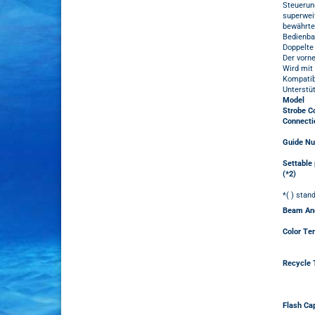
Steuerun
superwei
bewährter
Bedienbar
Doppelte
Der vorne
Wird mit 
Kompatib
Unterstü
Model
Strobe C
Connecti
Guide Nu
Settable
(*2)
*( ) stan
Beam An
Color Te
Recycle 
Flash Cap