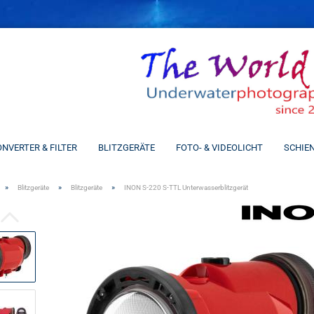
Spra
NVERTER & FILTER
BLITZGERÄTE
FOTO- & VIDEOLICHT
SCHIE
»
»
»
Blitzgeräte
Blitzgeräte
INON S-220 S-TTL Unterwasserblitzgerät