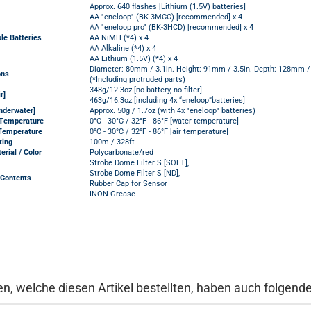
Approx. 640 flashes [Lithium (1.5V) batteries]
AA "eneloop" (BK-3MCC) [recommended] x 4
AA "eneloop pro" (BK-3HCD) [recommended] x 4
le Batteries
AA NiMH (*4) x 4
AA Alkaline (*4) x 4
AA Lithium (1.5V) (*4) x 4
Diameter: 80mm / 3.1in. Height: 91mm / 3.5in. Depth: 128mm / 
ons
(*Including protruded parts)
348g/12.3oz [no battery, no filter]
r]
463g/16.3oz [including 4x “eneloop”batteries]
nderwater]
Approx. 50g / 1.7oz (with 4x "eneloop" batteries)
Temperature
0°C - 30°C / 32°F - 86°F [water temperature]
Temperature
0°C - 30°C / 32°F - 86°F [air temperature]
ting
100m / 328ft
rial / Color
Polycarbonate/red
Strobe Dome Filter S [SOFT],
Strobe Dome Filter S [ND],
Contents
Rubber Cap for Sensor
INON Grease
n, welche diesen Artikel bestellten, haben auch folgende 