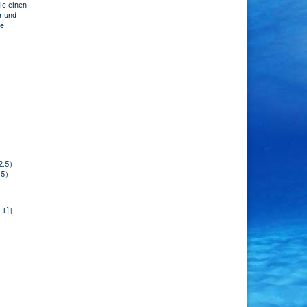
ie einen
r und
te
2.5）
.5）
OFT]］