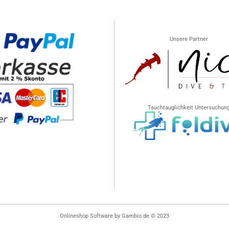
Unsere Partner
Tauchtauglichkeit Untersuchun
Onlineshop Software
by Gambio.de © 2023