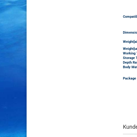
Compatib
Dimensi
Weight[ai
Weight[u
Working 
Storage 
Depth Ra
Body Mate
Package 
Kunde