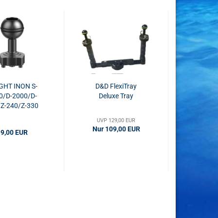
GHT INON S-
D&D FlexiTray
0/D-2000/D-
Deluxe Tray
Z-240/Z-330
Mount Adapter
UVP 129,00 EUR
Nur 109,00 EUR
9,00 EUR