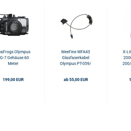
eaFrogs Olympus
WeeFine WFA43
X-LI
G-7 Gehäuse 60
Glasfaserkabel
200
Meter
Olympus PT-059/
200/
PT-058 / PT-056 /
Ball 
PT-053
199,00 EUR
ab 55,00 EUR
1