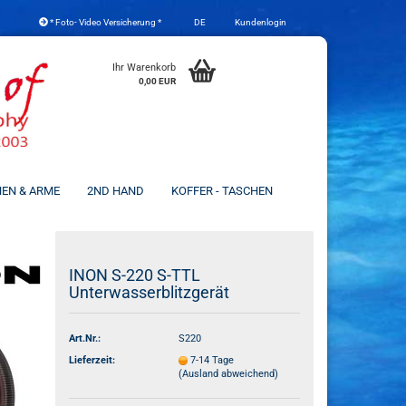
* Foto- Video Versicherung *
DE
Kundenlogin
che auswählen
Ihr Warenkorb
0,00 EUR
NEN & ARME
2ND HAND
KOFFER - TASCHEN
Konto erstellen
INON S-220 S-TTL
Unterwasserblitzgerät
Passwort vergessen?
Art.Nr.:
S220
Lieferzeit:
7-14 Tage
(Ausland abweichend)