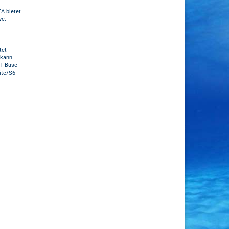
TA bietet
ve.
tet
 kann
 T-Base
ite/S6