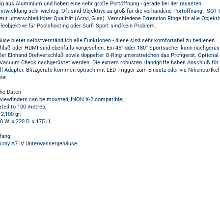
dig aus Aluminium und haben eine sehr große Portöffnung - gerade bei der rasanten
ntwicklung sehr wichtig. Oft sind Objektive zu groß für die vorhandene Portöffnung. ISOT
 mit unterschiedlicher Qualität (Acryl, Glas). Verschiedene Extension Ringe für alle Objekti
leobjektive für Poolshooting oder Surf- Sport sind kein Problem.
se bietet selbstverständlich alle Funktionen - diese sind sehr komfortabel zu bedienen.
chluß oder HDMI sind ebenfalls vorgesehen. Ein 45° oder 180° Sportsucher kann nachgerüs
Der Einhand Drehverschluß sowie doppelter O-Ring unterstreichen das Profigerät. Optional
 Vacuum Check nachgerüstet werden. Die extrem robusten Handgriffe haben Anschluß für
ll Adapter. Blitzgeräte kommen optisch mit LED Trigger zum Einsatz oder via Nikonos/Ikel
hse
he Daten
 viewfinders can be mounted, INON X-2 compatible;
ated to 100 metres;
 2,100 gr;
30 W. x 220 D. x 175 H.
fang:
ony A7 IV Unterwassergehäuse