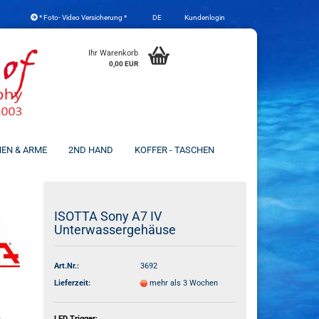
* Foto- Video Versicherung *
DE
Kundenlogin
che auswählen
Ihr Warenkorb
0,00 EUR
NEN & ARME
2ND HAND
KOFFER - TASCHEN
Konto erstellen
ISOTTA Sony A7 IV
Unterwassergehäuse
Passwort vergessen?
Art.Nr.:
3692
Lieferzeit:
mehr als 3 Wochen
LED Trigger: