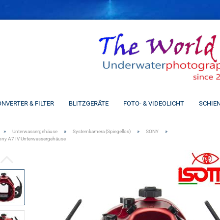
Spra
NVERTER & FILTER
BLITZGERÄTE
FOTO- & VIDEOLICHT
SCHIE
»
»
»
»
Unterwassergehäuse
Systemkamera (Spiegellos)
SONY
ny A7 IV Unterwassergehäuse