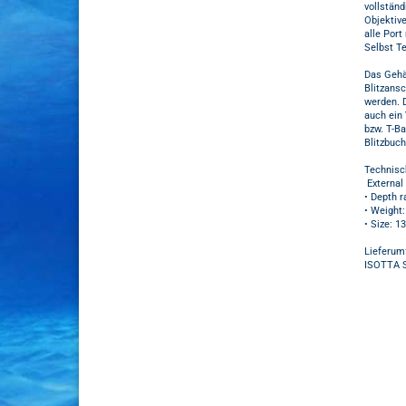
vollstän
Objektive
alle Port
Selbst Te
Das Gehäu
Blitzans
werden. 
auch ein
bzw. T-Ba
Blitzbuc
Technisc
External
• Depth r
• Weight:
• Size: 1
Lieferum
ISOTTA S