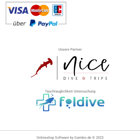
Unsere Partner
Tauchtauglichkeit Untersuchung
Onlineshop Software
by Gambio.de © 2023